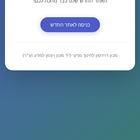
האתר החדש שלנו כבר מחכה לכם!
כניסה לאתר החדש
מכון דוידסון לחינוך מדעי ליד מכון ויצמן למדע (ע״ר)