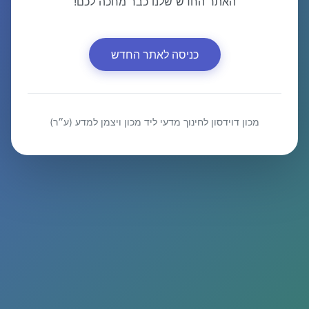
האתר החדש שלנו כבר מחכה לכם!
כניסה לאתר החדש
מכון דוידסון לחינוך מדעי ליד מכון ויצמן למדע (ע״ר)