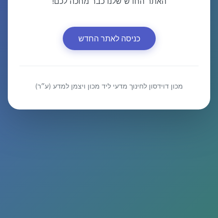
האתר החדש שלנו כבר מחכה לכם!
כניסה לאתר החדש
מכון דוידסון לחינוך מדעי ליד מכון ויצמן למדע (ע״ר)