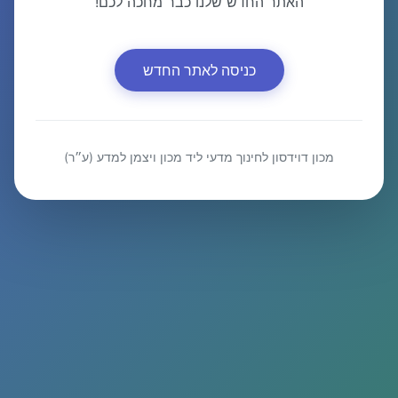
האתר החדש שלנו כבר מחכה לכם!
כניסה לאתר החדש
מכון דוידסון לחינוך מדעי ליד מכון ויצמן למדע (ע״ר)