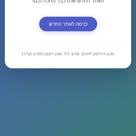
האתר החדש שלנו כבר מחכה לכם!
כניסה לאתר החדש
מכון דוידסון לחינוך מדעי ליד מכון ויצמן למדע (ע״ר)