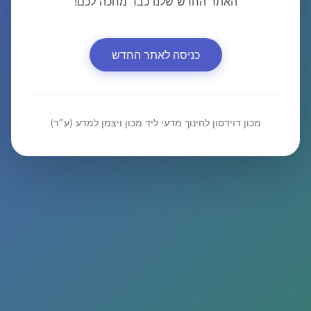
האתר החדש שלנו כבר מחכה לכם!
כניסה לאתר החדש
מכון דוידסון לחינוך מדעי ליד מכון ויצמן למדע (ע״ר)