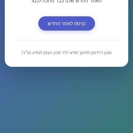
האתר החדש שלנו כבר מחכה לכם!
כניסה לאתר החדש
מכון דוידסון לחינוך מדעי ליד מכון ויצמן למדע (ע״ר)