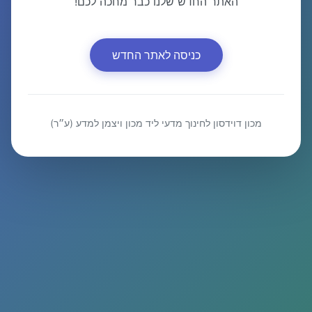
האתר החדש שלנו כבר מחכה לכם!
כניסה לאתר החדש
מכון דוידסון לחינוך מדעי ליד מכון ויצמן למדע (ע״ר)