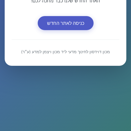
האתר החדש שלנו כבר מחכה לכם!
כניסה לאתר החדש
מכון דוידסון לחינוך מדעי ליד מכון ויצמן למדע (ע״ר)