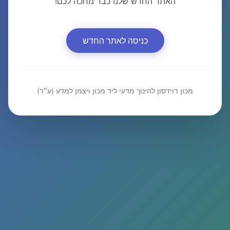
האתר החדש שלנו כבר מחכה לכם!
כניסה לאתר החדש
מכון דוידסון לחינוך מדעי ליד מכון ויצמן למדע (ע״ר)