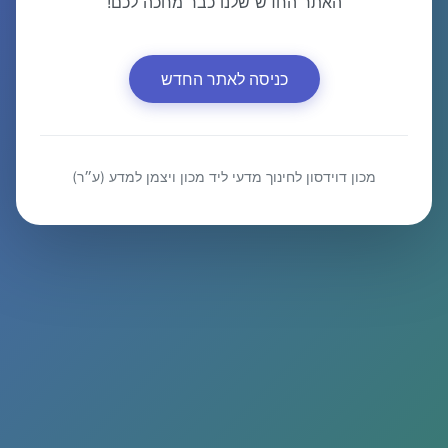
האתר החדש שלנו כבר מחכה לכם!
כניסה לאתר החדש
מכון דוידסון לחינוך מדעי ליד מכון ויצמן למדע (ע״ר)