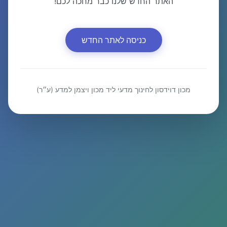
האתר החדש שלנו כבר מחכה לכם!
כניסה לאתר החדש
מכון דוידסון לחינוך מדעי ליד מכון ויצמן למדע (ע״ר)