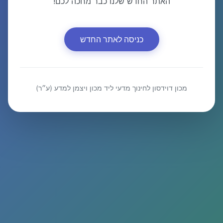
האתר החדש שלנו כבר מחכה לכם!
כניסה לאתר החדש
מכון דוידסון לחינוך מדעי ליד מכון ויצמן למדע (ע״ר)