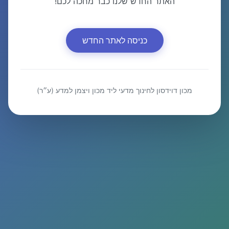
האתר החדש שלנו כבר מחכה לכם!
כניסה לאתר החדש
מכון דוידסון לחינוך מדעי ליד מכון ויצמן למדע (ע״ר)