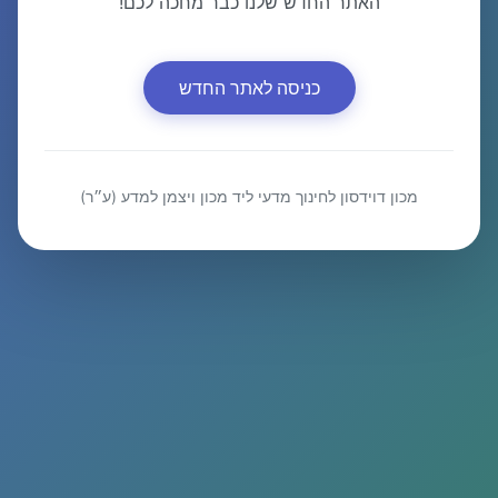
האתר החדש שלנו כבר מחכה לכם!
כניסה לאתר החדש
מכון דוידסון לחינוך מדעי ליד מכון ויצמן למדע (ע״ר)