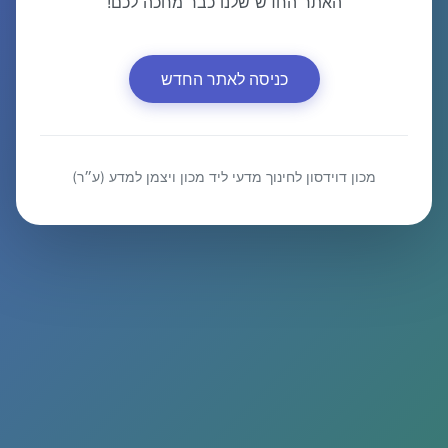
האתר החדש שלנו כבר מחכה לכם!
כניסה לאתר החדש
מכון דוידסון לחינוך מדעי ליד מכון ויצמן למדע (ע״ר)