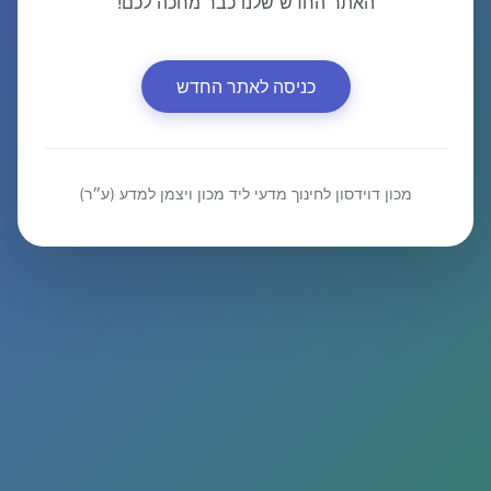
האתר החדש שלנו כבר מחכה לכם!
כניסה לאתר החדש
מכון דוידסון לחינוך מדעי ליד מכון ויצמן למדע (ע״ר)