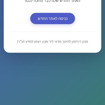
האתר החדש שלנו כבר מחכה לכם!
כניסה לאתר החדש
מכון דוידסון לחינוך מדעי ליד מכון ויצמן למדע (ע״ר)