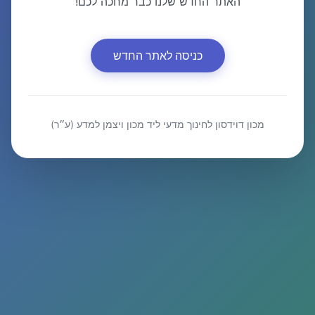
האתר החדש שלנו כבר מחכה לכם!
כניסה לאתר החדש
מכון דוידסון לחינוך מדעי ליד מכון ויצמן למדע (ע״ר)