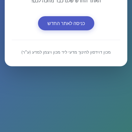
האתר החדש שלנו כבר מחכה לכם!
כניסה לאתר החדש
מכון דוידסון לחינוך מדעי ליד מכון ויצמן למדע (ע״ר)