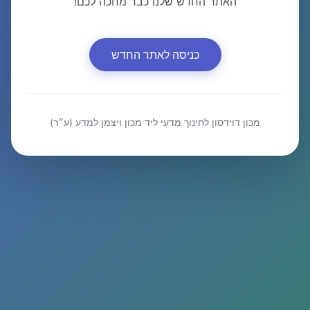
האתר החדש שלנו כבר מחכה לכם!
כניסה לאתר החדש
מכון דוידסון לחינוך מדעי ליד מכון ויצמן למדע (ע״ר)