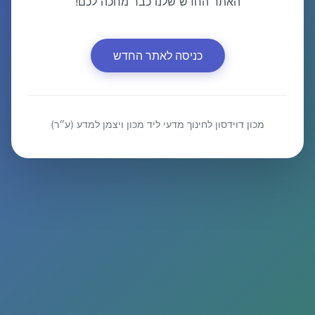
האתר החדש שלנו כבר מחכה לכם!
כניסה לאתר החדש
מכון דוידסון לחינוך מדעי ליד מכון ויצמן למדע (ע״ר)