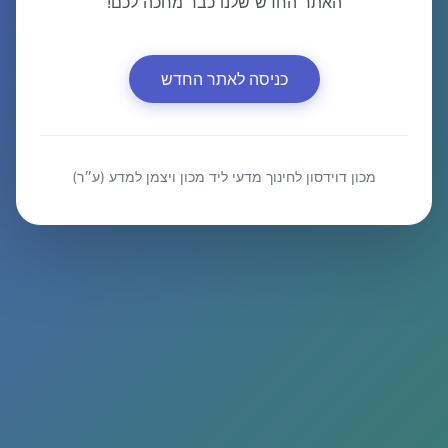
האתר החדש שלנו כבר מחכה לכם!
כניסה לאתר החדש
מכון דוידסון לחינוך מדעי ליד מכון ויצמן למדע (ע״ר)