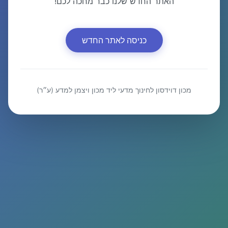
האתר החדש שלנו כבר מחכה לכם!
כניסה לאתר החדש
מכון דוידסון לחינוך מדעי ליד מכון ויצמן למדע (ע״ר)