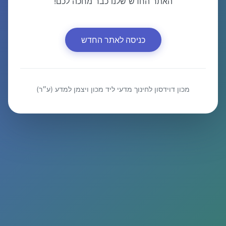
האתר החדש שלנו כבר מחכה לכם!
כניסה לאתר החדש
מכון דוידסון לחינוך מדעי ליד מכון ויצמן למדע (ע״ר)