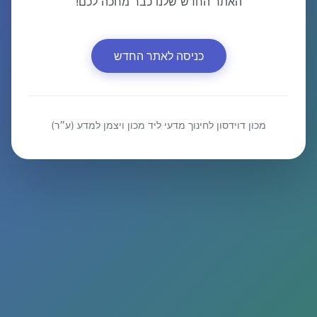
האתר החדש שלנו כבר מחכה לכם!
כניסה לאתר החדש
מכון דוידסון לחינוך מדעי ליד מכון ויצמן למדע (ע״ר)