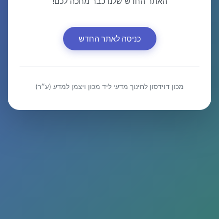
האתר החדש שלנו כבר מחכה לכם!
כניסה לאתר החדש
מכון דוידסון לחינוך מדעי ליד מכון ויצמן למדע (ע״ר)