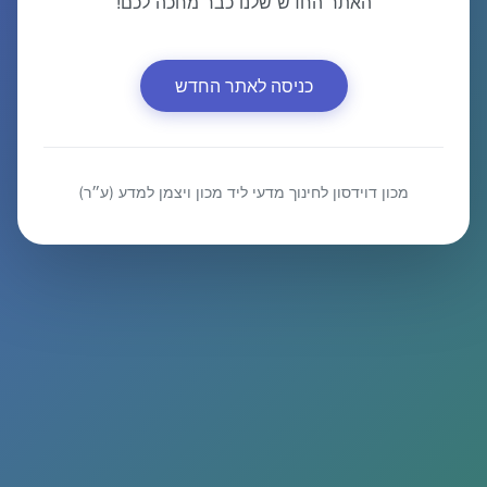
האתר החדש שלנו כבר מחכה לכם!
כניסה לאתר החדש
מכון דוידסון לחינוך מדעי ליד מכון ויצמן למדע (ע״ר)