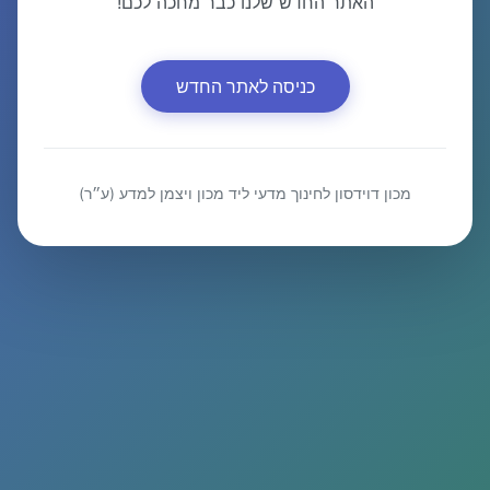
האתר החדש שלנו כבר מחכה לכם!
כניסה לאתר החדש
מכון דוידסון לחינוך מדעי ליד מכון ויצמן למדע (ע״ר)