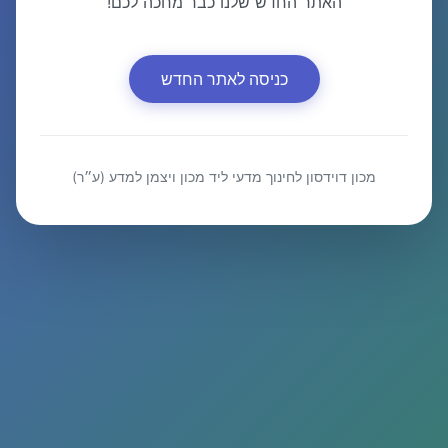
האתר החדש שלנו כבר מחכה לכם!
כניסה לאתר החדש
מכון דוידסון לחינוך מדעי ליד מכון ויצמן למדע (ע״ר)