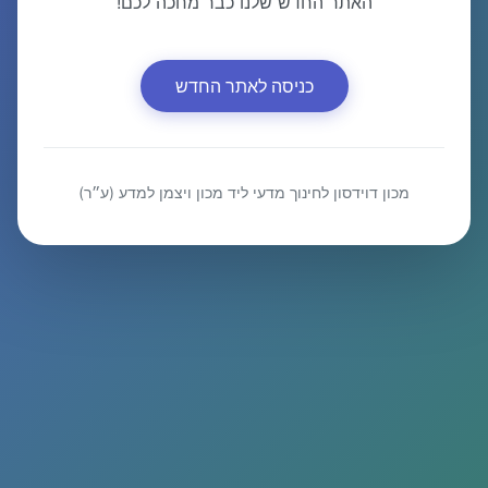
האתר החדש שלנו כבר מחכה לכם!
כניסה לאתר החדש
מכון דוידסון לחינוך מדעי ליד מכון ויצמן למדע (ע״ר)