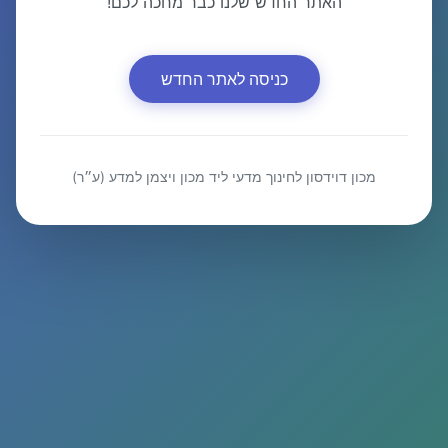
האתר החדש שלנו כבר מחכה לכם!
כניסה לאתר החדש
מכון דוידסון לחינוך מדעי ליד מכון ויצמן למדע (ע״ר)