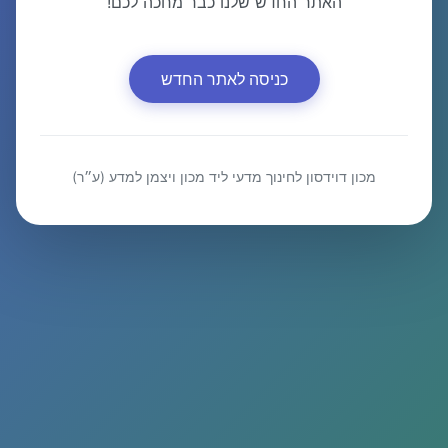
האתר החדש שלנו כבר מחכה לכם!
כניסה לאתר החדש
מכון דוידסון לחינוך מדעי ליד מכון ויצמן למדע (ע״ר)