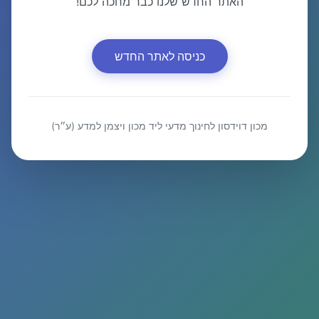
האתר החדש שלנו כבר מחכה לכם!
כניסה לאתר החדש
מכון דוידסון לחינוך מדעי ליד מכון ויצמן למדע (ע״ר)