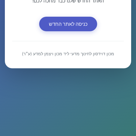
האתר החדש שלנו כבר מחכה לכם!
כניסה לאתר החדש
מכון דוידסון לחינוך מדעי ליד מכון ויצמן למדע (ע״ר)