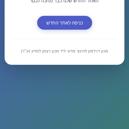
האתר החדש שלנו כבר מחכה לכם!
כניסה לאתר החדש
מכון דוידסון לחינוך מדעי ליד מכון ויצמן למדע (ע״ר)