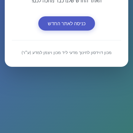
האתר החדש שלנו כבר מחכה לכם!
כניסה לאתר החדש
מכון דוידסון לחינוך מדעי ליד מכון ויצמן למדע (ע״ר)