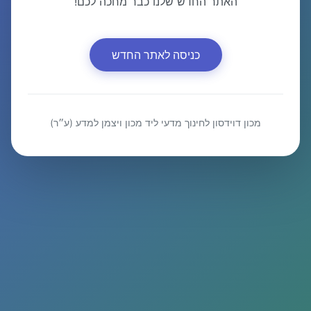
האתר החדש שלנו כבר מחכה לכם!
כניסה לאתר החדש
מכון דוידסון לחינוך מדעי ליד מכון ויצמן למדע (ע״ר)