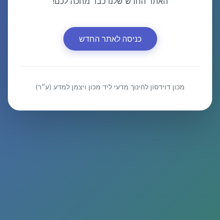
האתר החדש שלנו כבר מחכה לכם!
כניסה לאתר החדש
מכון דוידסון לחינוך מדעי ליד מכון ויצמן למדע (ע״ר)