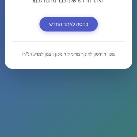
האתר החדש שלנו כבר מחכה לכם!
כניסה לאתר החדש
מכון דוידסון לחינוך מדעי ליד מכון ויצמן למדע (ע״ר)