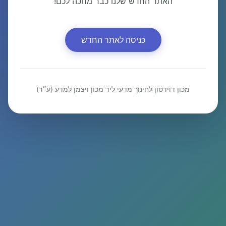
האתר החדש שלנו כבר מחכה לכם!
כניסה לאתר החדש
מכון דוידסון לחינוך מדעי ליד מכון ויצמן למדע (ע״ר)