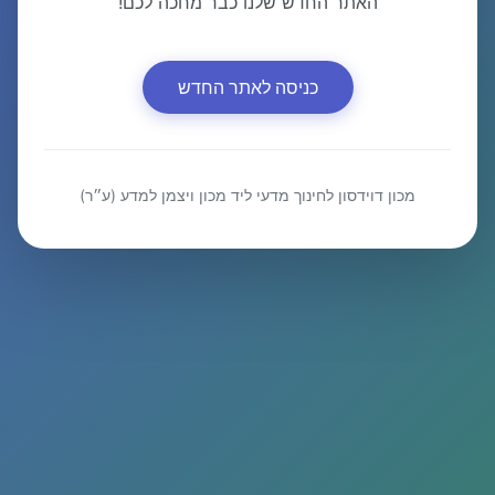
האתר החדש שלנו כבר מחכה לכם!
כניסה לאתר החדש
מכון דוידסון לחינוך מדעי ליד מכון ויצמן למדע (ע״ר)