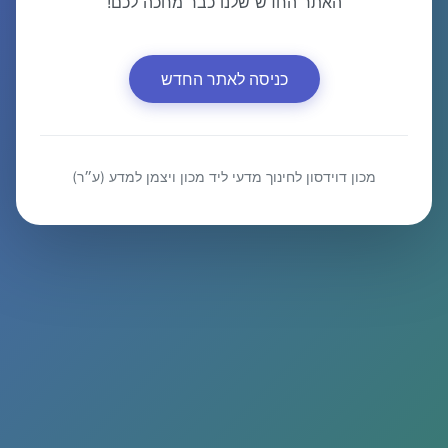
האתר החדש שלנו כבר מחכה לכם!
כניסה לאתר החדש
מכון דוידסון לחינוך מדעי ליד מכון ויצמן למדע (ע״ר)