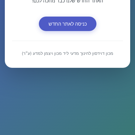
האתר החדש שלנו כבר מחכה לכם!
כניסה לאתר החדש
מכון דוידסון לחינוך מדעי ליד מכון ויצמן למדע (ע״ר)