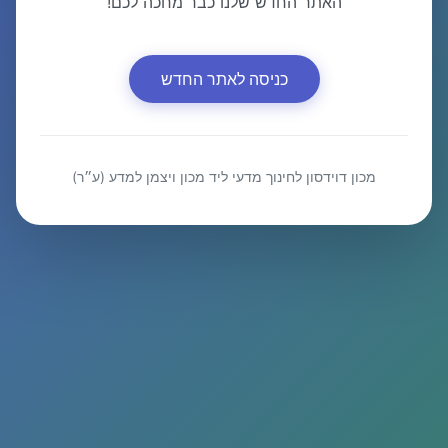
האתר החדש שלנו כבר מחכה לכם!
כניסה לאתר החדש
מכון דוידסון לחינוך מדעי ליד מכון ויצמן למדע (ע״ר)