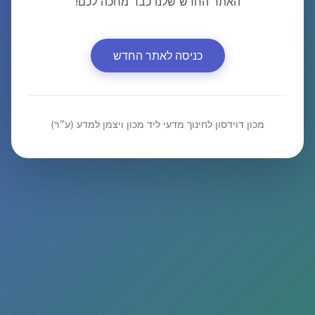
האתר החדש שלנו כבר מחכה לכם!
כניסה לאתר החדש
מכון דוידסון לחינוך מדעי ליד מכון ויצמן למדע (ע״ר)