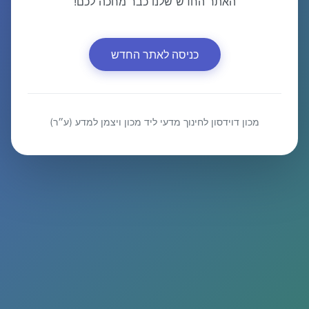
האתר החדש שלנו כבר מחכה לכם!
כניסה לאתר החדש
מכון דוידסון לחינוך מדעי ליד מכון ויצמן למדע (ע״ר)