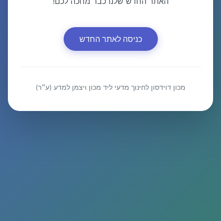
האתר החדש שלנו כבר מחכה לכם!
כניסה לאתר החדש
מכון דוידסון לחינוך מדעי ליד מכון ויצמן למדע (ע״ר)