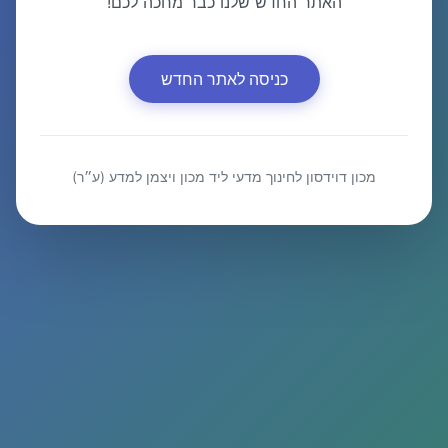
האתר החדש שלנו כבר מחכה לכם!
כניסה לאתר החדש
מכון דוידסון לחינוך מדעי ליד מכון ויצמן למדע (ע״ר)