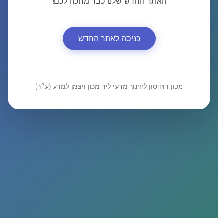
האתר החדש שלנו כבר מחכה לכם!
כניסה לאתר החדש
מכון דוידסון לחינוך מדעי ליד מכון ויצמן למדע (ע״ר)